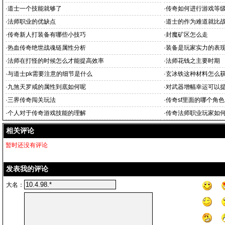
·
道士一个技能就够了
·
传奇如何进行游戏等
·
法师职业的优缺点
·
道士的作为难道就比
·
传奇新人打装备有哪些小技巧
·
封魔矿区怎么走
·
热血传奇绝世战魂链属性分析
·
装备是玩家实力的表
·
法师在打怪的时候怎么才能提高效率
·
法师花钱之主要时期
·
与道士pk需要注意的细节是什么
·
玄冰铁这种材料怎么
·
九煞天罗戒的属性到底如何呢
·
对武器增幅幸运可以
·
三界传奇闯关玩法
·
传奇sf里面的哪个角
·
个人对于传奇游戏技能的理解
·
传奇法师职业玩家如
相关评论
暂时还没有评论
发表我的评论
大名：