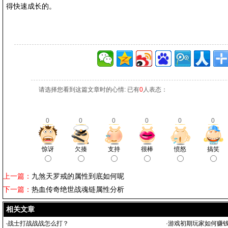
得快速成长的。
请选择您看到这篇文章时的心情: 已有
0
人表态：
0
0
0
0
0
0
惊讶
欠揍
支持
很棒
愤怒
搞笑
上一篇：
九煞天罗戒的属性到底如何呢
下一篇：
热血传奇绝世战魂链属性分析
相关文章
·
战士打战战战怎么打？
·
游戏初期玩家如何赚