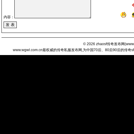
内容：
© 2026
zhaosf传奇发布网
(
www.
www.wgwl.com.cn最权威的传奇私服发布网,为中国70后、80后90后