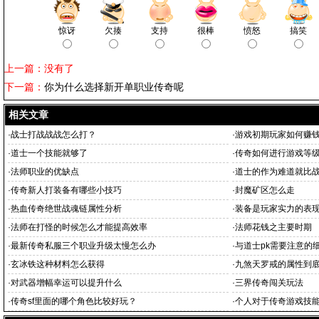
惊讶
欠揍
支持
很棒
愤怒
搞笑
上一篇：没有了
下一篇：
你为什么选择新开单职业传奇呢
相关文章
·
战士打战战战怎么打？
·
游戏初期玩家如何赚
·
道士一个技能就够了
·
传奇如何进行游戏等
·
法师职业的优缺点
·
道士的作为难道就比
·
传奇新人打装备有哪些小技巧
·
封魔矿区怎么走
·
热血传奇绝世战魂链属性分析
·
装备是玩家实力的表
·
法师在打怪的时候怎么才能提高效率
·
法师花钱之主要时期
·
最新传奇私服三个职业升级太慢怎么办
·
与道士pk需要注意的
·
玄冰铁这种材料怎么获得
·
九煞天罗戒的属性到
·
对武器增幅幸运可以提升什么
·
三界传奇闯关玩法
·
传奇sf里面的哪个角色比较好玩？
·
个人对于传奇游戏技