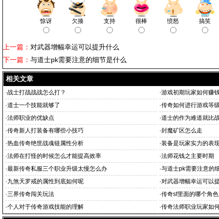
惊讶
欠揍
支持
很棒
愤怒
搞笑
上一篇：
对武器增幅幸运可以提升什么
下一篇：
与道士pk需要注意的细节是什么
相关文章
·
战士打战战战怎么打？
·
游戏初期玩家如何赚
·
道士一个技能就够了
·
传奇如何进行游戏等
·
法师职业的优缺点
·
道士的作为难道就比
·
传奇新人打装备有哪些小技巧
·
封魔矿区怎么走
·
热血传奇绝世战魂链属性分析
·
装备是玩家实力的表
·
法师在打怪的时候怎么才能提高效率
·
法师花钱之主要时期
·
最新传奇私服三个职业升级太慢怎么办
·
与道士pk需要注意的
·
九煞天罗戒的属性到底如何呢
·
对武器增幅幸运可以
·
三界传奇闯关玩法
·
传奇sf里面的哪个角
·
个人对于传奇游戏技能的理解
·
传奇法师职业玩家如