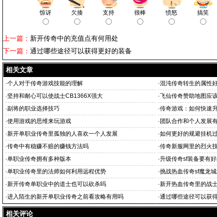
惊讶
欠揍
支持
很棒
愤怒
搞笑
上一篇：
新开传奇中的充值点有何用处
下一篇：
通过哪些途径可以获得更好的装备
相关文章
·
个人对于传奇游戏技能的理解
·
混沌传奇转生的属性
·
坚持和耐心可以使战士CB1366X强大
·
飞仙传奇赞助地图应
·
副将的职业选择技巧
·
传奇游戏：如何快速升
·
使用游戏的思维来玩游戏
·
团队合作和个人发展
·
新开单职业传奇里孤独的人喜欢一个人发展
·
如何更好的规避挂机
·
传奇中有稳赚不赔的赚钱方法吗
·
传奇新服网里的烈火
·
单职业传奇拥有多种版本
·
升级传奇sf装备要有
·
单职业传奇里的法师如何利用远程优势
·
挑战热血传奇sf魔龙
·
新开传奇单职业中的道士也可以砍杀吗
·
新开热血传奇里的战
·
进入陌生的新开单职业传奇之前看攻略有用吗
·
通过哪些途径可以获
相关评论