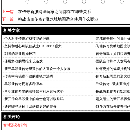
上一篇：
在传奇新服网里玩家之间都存在哪些关系
下一篇：
挑战热血传奇sf魔龙城地图适合使用什么职业
相关文章
·
个人对于传奇游戏技能的理解
·
混沌传奇转生的属性
·
坚持和耐心可以使战士CB1366X强大
·
飞仙传奇赞助地图应
·
副将的职业选择技巧
·
传奇游戏：如何快速升
·
使用游戏的思维来玩游戏
·
团队合作和个人发展
·
新开单职业传奇里孤独的人喜欢一个人发展
·
如何更好的规避挂机
·
传奇中有稳赚不赔的赚钱方法吗
·
传奇新服网里的烈火
·
单职业传奇拥有多种版本
·
升级传奇sf装备要有
·
单职业传奇里的法师如何利用远程优势
·
挑战热血传奇sf魔龙
·
新开传奇单职业中的道士也可以砍杀吗
·
进入陌生的新开单职
·
通过哪些途径可以获得更好的装备
·
战斗力在新开传奇网
相关评论
暂时还没有评论