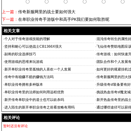
上一篇：
传奇新服网里的战士要如何强大
下一篇：
在单职业传奇手游版中和高手PK我们要如何取胜呢
相关文章
·
个人对于传奇游戏技能的理解
·
混沌传奇转生的属性
·
坚持和耐心可以使战士CB1366X强大
·
飞仙传奇赞助地图应
·
副将的职业选择技巧
·
传奇游戏：如何快速升
·
使用游戏的思维来玩游戏
·
团队合作和个人发展
·
新开单职业传奇里孤独的人喜欢一个人发展
·
如何更好的规避挂机
·
传奇中有稳赚不赔的赚钱方法吗
·
传奇新服网里的烈火
·
单职业传奇拥有多种版本
·
升级传奇sf装备要有
·
单职业传奇里的法师如何利用远程优势
·
挑战热血传奇sf魔龙
·
新开传奇单职业中的道士也可以砍杀吗
·
新开热血传奇里的战
·
进入陌生的新开单职业传奇之前看攻略有用吗
·
通过哪些途径可以获
相关评论
暂时还没有评论